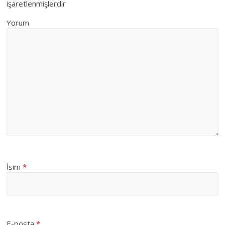
işaretlenmişlerdir
Yorum
İsim
*
E-posta
*