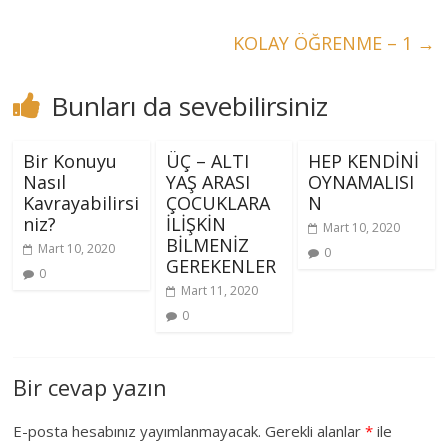
KOLAY ÖĞRENME – 1
→
Bunları da sevebilirsiniz
Bir Konuyu
ÜÇ – ALTI
HEP KENDİNİ
Nasıl
YAŞ ARASI
OYNAMALISI
Kavrayabilirsi
ÇOCUKLARA
N
niz?
İLİŞKİN
Mart 10, 2020
BİLMENİZ
Mart 10, 2020
0
GEREKENLER
0
Mart 11, 2020
0
Bir cevap yazın
E-posta hesabınız yayımlanmayacak.
Gerekli alanlar
*
ile