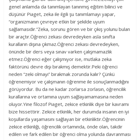
genel anlamda da tanımlayan tanınmış eğitim bilinci ve
düşünür Piaget, zeka ile ilgili şu tanımlamayı yapar,
“organizmanın çevreye etkin bir şekilde uyum
sağlamasıdır.”Zeka, sorunu gören ve bir çıkış yolunu bulan
bir araçtır.Öğrenci zekası devredeyken asla sınıfta
kuralların dışına çıkmaz.Öğrenci zekası devredeyken,
önünde bir ders veya sınav varken çalışmamazlık
etmez.Öğrenci eğer çalışmıyor ise, mutlaka zeka
faktörünü devre dışı bırakmış demektir.Peki öğrenci
neden “zeki olmayı” bırakmak zorunda kalır? Çünkü
öğrenemiyor ve çalışmanın öğrenme ile sonuçlanmadığını
görüyordur. Bu da ne kadar zorlarsa zorlasın, öğrencilik
kurallarına ve ortamına uyum sağlayamamasına neden
oluyor.Yine filozof Piaget, zekice etkinlik diye bir kavramı
bize hissettirir. Zekice etkinlik, her durumda insanın en iyi
koşullarda yaşamasını sağlayan bir etkinliktir.Öğrencinin
zekice etkinliği, öğrencilik ortamında, önde olan, takdir
edilen ve fark edilen bir öğrenci olma yolunda davranması