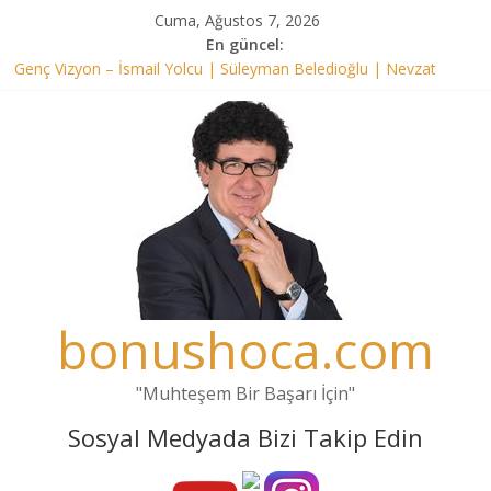
Skip
Cuma, Ağustos 7, 2026
to
En güncel:
content
Genç Vizyon – İsmail Yolcu | Süleyman Beledioğlu | Nevzat
Tarhan | 30 Mayıs 2021
BONUS HOCA TÜM TÜRKİYE’DE GENÇLERLE 2
Genç Vizyon – Mahmut Özer | 6 Mart 2022
SON DAKİKA MEB ZİYA SELÇUK ÜLKE TV GENÇ VİZYON
PROGRAMI (SÜLEYMAN BELEDİOĞLU İSMAİL YOLCU)
‘Kırmızı Kalem’ |İsmail Yolcu, Sevinç Atabay, Süleyman
Beledioğlu| 20.02.2022
bonushoca.com
"Muhteşem Bir Başarı İçin"
Sosyal Medyada Bizi Takip Edin