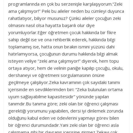
programlarında en çok bu serzenişle karşılaşıyorum.“Zeki
ama çalışmıyor!” Peki bu aileler neden bu cümleyi duyunca
rahatlatıyor, biliyor musunuz? Çünkü aileler çocuğun zeki
olmasını nasıl olsa hayatta başarılı olur diye
yorumluyorlar.Eğer öğretmen çocuk hakkında bir fikre
sahip değil ise ve ona rehberlik ederek, hakkında bilgi
toplamamış ise, hatta onun bırakın ismini yüzünü dahi
hatırlamıyorsa, çocuğunun durumu hakkında bilgi almak
isteyen veliye “zeki ama çalışmıyor!” diyerek, hem topu
ortaya atıyor, hem de velinin paniğe kapılıp çocuğu, okulu,
dershaneyi ve öğretmeni sorgulamasının önüne
geçilmeye çalışılıyor.Zeka kavramının çok sayıdaki tanımı
içerisinde en sevdiklerimden biri: “Zeka bulunulan ortama
uyum sağlayabilme kapasitesidir” yönünde yapılan
tanımdır.Bu tanıma göre; zeki olan bir öğrenci çalışması
gerektiği yorumunu yapabilen, dersi iyi dinlemek zorunda
olduğunu kabul eden ve ödevlerini yapmayı görev bilen
bir öğrenci durumundadır.Yani zeki olan bir öğrenci asla
çalışmama gibi bir davranış içerisine girmez.Zekayı çok