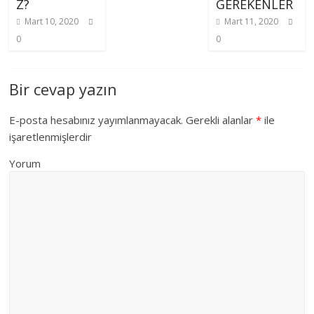
Z?
GEREKENLER
Mart 10, 2020
Mart 11, 2020
0
0
Bir cevap yazın
E-posta hesabınız yayımlanmayacak.
Gerekli alanlar
*
ile
işaretlenmişlerdir
Yorum