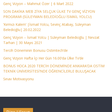
Genç Vizyon – Mahmut Özer | 6 Mart 2022
SON DAKİKA MEB ZİYA SELÇUK ÜLKE TV GENÇ VİZYON
PROGRAMI (SÜLEYMAN BELEDİOĞLU İSMAİL YOLCU)
‘Kırmızı Kalem’ |İsmail Yolcu, Sevinç Atabay, Süleyman
Beledioğlu| 20.02.2022
Genç Vizyon – İsmail Yolcu | Süleyman Beledioğlu | Nevzat
Tarhan | 30 Mayıs 2021
Tercih Döneminin Bonusu Ostimtech’de
Genç Vizyon Hafta İçi Her Gün 16.00’da Ülke Tv’de
BONUS HOCA 2020 TERCİH DÖNEMİNDE ANKARA’DA OSTİM
TEKNİK ÜNİVERSİTESİ’NDE ÖĞRENCİLERLE BULUŞACAK
Sınav Motivasyonu