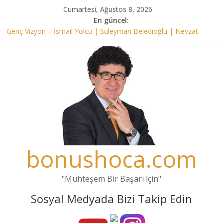
Skip
Cumartesi, Ağustos 8, 2026
to
En güncel:
content
Genç Vizyon – İsmail Yolcu | Süleyman Beledioğlu | Nevzat
Tarhan | 30 Mayıs 2021
BONUS HOCA TÜM TÜRKİYE’DE GENÇLERLE 2
Genç Vizyon – Mahmut Özer | 6 Mart 2022
SON DAKİKA MEB ZİYA SELÇUK ÜLKE TV GENÇ VİZYON
PROGRAMI (SÜLEYMAN BELEDİOĞLU İSMAİL YOLCU)
‘Kırmızı Kalem’ |İsmail Yolcu, Sevinç Atabay, Süleyman
Beledioğlu| 20.02.2022
bonushoca.com
"Muhteşem Bir Başarı İçin"
Sosyal Medyada Bizi Takip Edin