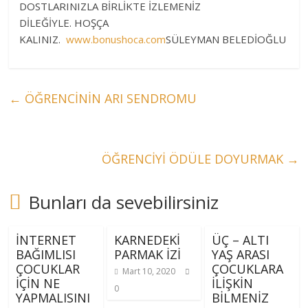
DOSTLARINIZLA BİRLİKTE İZLEMENİZ
DİLEĞİYLE. HOŞÇA
KALINIZ.
www.bonushoca.com
SÜLEYMAN BELEDİOĞLU
←
ÖĞRENCİNİN ARI SENDROMU
ÖĞRENCİYİ ÖDÜLE DOYURMAK
→
Bunları da sevebilirsiniz
İNTERNET
KARNEDEKİ
ÜÇ – ALTI
BAĞIMLISI
PARMAK İZİ
YAŞ ARASI
ÇOCUKLAR
ÇOCUKLARA
Mart 10, 2020
İÇİN NE
İLİŞKİN
0
YAPMALISINI
BİLMENİZ