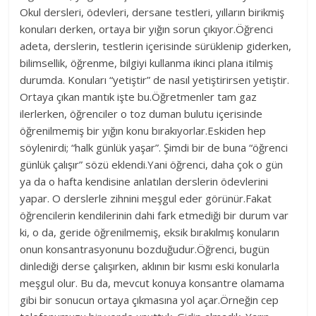
Okul dersleri, ödevleri, dersane testleri, yılların birikmiş
konuları derken, ortaya bir yığın sorun çıkıyor.Öğrenci
adeta, derslerin, testlerin içerisinde sürüklenip giderken,
bilimsellik, öğrenme, bilgiyi kullanma ikinci plana itilmiş
durumda. Konuları “yetiştir” de nasıl yetiştirirsen yetiştir.
Ortaya çıkan mantık işte bu.Öğretmenler tam gaz
ilerlerken, öğrenciler o toz duman bulutu içerisinde
öğrenilmemiş bir yığın konu bırakıyorlar.Eskiden hep
söylenirdi; “halk günlük yaşar”. Şimdi bir de buna “öğrenci
günlük çalışır” sözü eklendi.Yani öğrenci, daha çok o gün
ya da o hafta kendisine anlatılan derslerin ödevlerini
yapar. O derslerle zihnini meşgul eder görünür.Fakat
öğrencilerin kendilerinin dahi fark etmediği bir durum var
ki, o da, geride öğrenilmemiş, eksik bırakılmış konuların
onun konsantrasyonunu bozduğudur.Öğrenci, bugün
dinlediği derse çalışırken, aklının bir kısmı eski konularla
meşgul olur. Bu da, mevcut konuya konsantre olamama
gibi bir sonucun ortaya çıkmasına yol açar.Örneğin cep