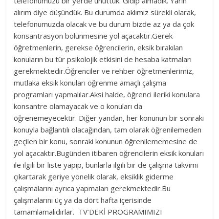
telefonumuzu bir yerde unuttuk. Gidip almadık. Yarın
alırım diye düşündük. Bu durumda aklımız sürekli olarak,
telefonumuzda olacak ve bu durum bizde az ya da çok
konsantrasyon bölünmesine yol açacaktır.Gerek
öğretmenlerin, gerekse öğrencilerin, eksik bırakılan
konuların bu tür psikolojik etkisini de hesaba katmaları
gerekmektedir.Öğrenciler ve rehber öğretmenlerimiz,
mutlaka eksik konuları öğrenme amaçlı çalışma
programları yapmalılar.Aksi halde, öğrenci ileriki konulara
konsantre olamayacak ve o konuları da
öğrenemeyecektir. Diğer yandan, her konunun bir sonraki
konuyla bağlantılı olacağından, tam olarak öğrenilemeden
geçilen bir konu, sonraki konunun öğrenilememesine de
yol açacaktır.Bugünden itibaren öğrencilerin eksik konuları
ile ilgili bir liste yapıp, bunlarla ilgili bir de çalışma takvimi
çıkartarak geriye yönelik olarak, eksiklik giderme
çalışmalarını ayrıca yapmaları gerekmektedir.Bu
çalışmalarını üç ya da dört hafta içerisinde
tamamlamalıdırlar. TV’DEKİ PROGRAMIMIZI