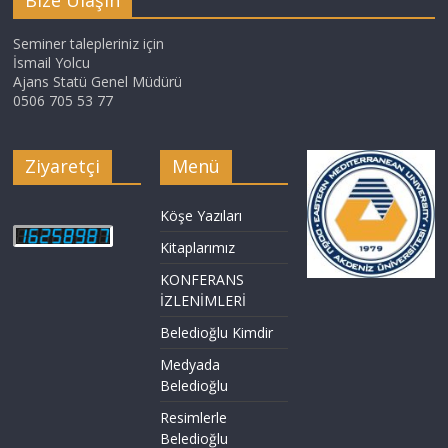
Bize Ulaşın
Seminer talepleriniz için
İsmail Yolcu
Ajans Statü Genel Müdürü
0506 705 53 77
Ziyaretçi
Menü
Köşe Yazıları
Kitaplarımız
KONFERANS
İZLENİMLERİ
Beledioğlu Kimdir
Medyada
Beledioğlu
Resimlerle
Beledioğlu